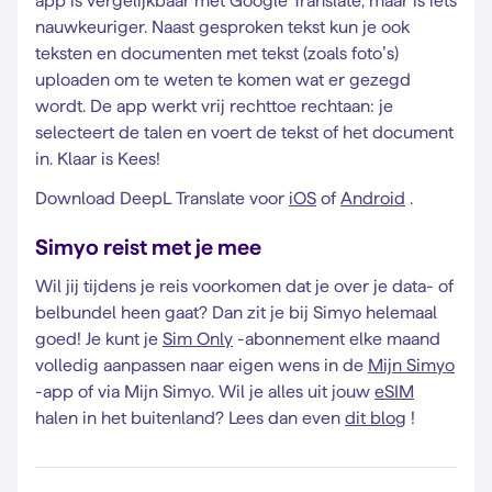
app is vergelijkbaar met Google Translate, maar is iets
nauwkeuriger. Naast gesproken tekst kun je ook
teksten en documenten met tekst (zoals foto’s)
uploaden om te weten te komen wat er gezegd
wordt. De app werkt vrij rechttoe rechtaan: je
selecteert de talen en voert de tekst of het document
in. Klaar is Kees!
Download DeepL Translate voor
iOS
of
Android
.
Simyo reist met je mee
Wil jij tijdens je reis voorkomen dat je over je data- of
belbundel heen gaat? Dan zit je bij Simyo helemaal
goed! Je kunt je
Sim Only
-abonnement elke maand
volledig aanpassen naar eigen wens in de
Mijn Simyo
-app of via Mijn Simyo. Wil je alles uit jouw
eSIM
halen in het buitenland? Lees dan even
dit blog
!