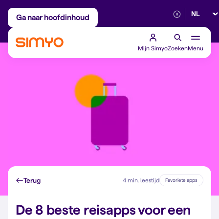
Selectee
Maandelijks aanpasbaar
Betrouwbaar 5G
Ga naar hoofdinhoud
Mijn Simyo
Zoeken
Menu
Terug
4 min. leestijd
Favoriete apps
De 8 beste reisapps voor een