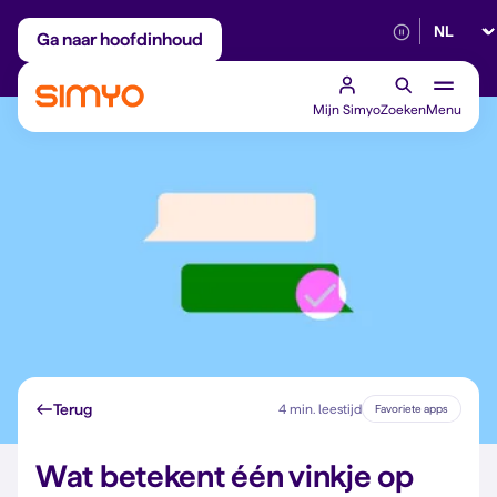
Selectee
Maandelijks aanpasbaar
Betrouwbaar 5G
Ga naar hoofdinhoud
Mijn Simyo
Zoeken
Menu
Terug
4 min. leestijd
Favoriete apps
Wat betekent één vinkje op