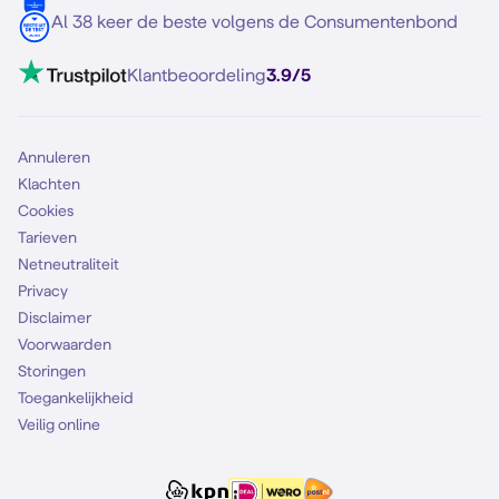
5G internet
Contact
Al 38 keer de beste volgens de Consumentenbond
Mobiel internet
VoLTE 4G bellen
Klantbeoordeling
3.9/5
Mobiel abonnement
Simkaart
Annuleren
Klachten
Cookies
Tarieven
Netneutraliteit
Privacy
Disclaimer
Voorwaarden
Storingen
Toegankelijkheid
Veilig online