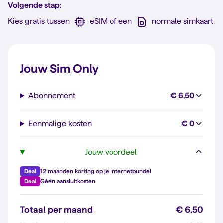
Volgende stap:
Kies gratis tussen
eSIM of een
normale simkaart
Jouw Sim Only
Abonnement
€ 6,50
Eenmalige kosten
€ 0
Jouw voordeel
Deal
12 maanden korting op je internetbundel
Deal
Géén aansluitkosten
Totaal per maand
€ 6,50