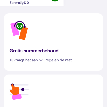
Bij Simyo zit je goed
€ 0
Eenmalig
Gratis nummerbehoud
Jij vraagt het aan, wij regelen de rest