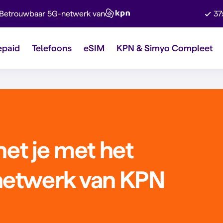
Betrouwbaar 5G-netwerk van
37
epaid
Telefoons
eSIM
KPN & Simyo Compleet
net je met het
netwerk van KPN