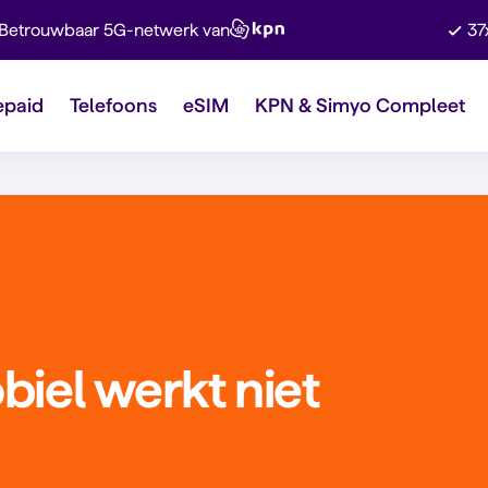
Betrouwbaar 5G-netwerk van
37
epaid
Telefoons
eSIM
KPN & Simyo Compleet
biel werkt niet