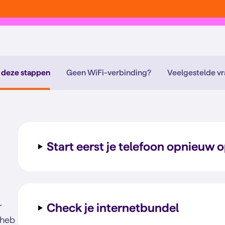
 deze stappen
Geen WiFi-verbinding?
Veelgestelde v
Start eerst je telefoon opnieuw 
Check je internetbundel
r
 heb