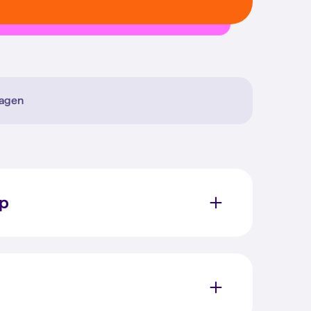
ragen
op