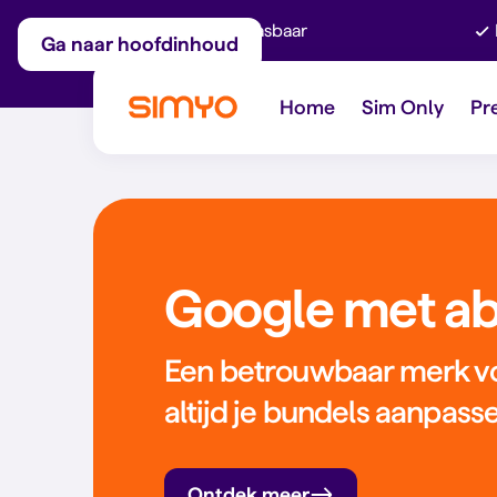
Maandelijks aanpasbaar
Ga naar hoofdinhoud
Home
Sim Only
Pr
Google met a
Een betrouwbaar merk voo
altijd je bundels aanpass
Ontdek meer