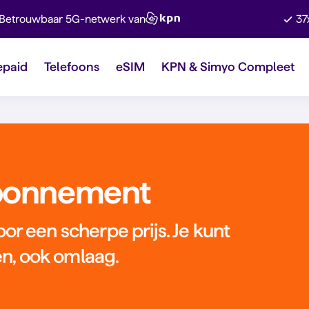
Betrouwbaar 5G-netwerk van
37
epaid
Telefoons
eSIM
KPN & Simyo Compleet
bonnement
r een scherpe prijs. Je kunt
en, ook omlaag.