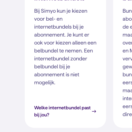
Bij Simyo kun je kiezen
Bund
voor bel- en
abo
internetbundels bij je
de 
abonnement. Je kunt er
maa
ook voor kiezen alleen een
ove
belbundel te nemen. Een
en 
internetbundel zonder
ver
belbundel bij je
gew
abonnement is niet
bun
mogelijk.
eer
maan
int
eer
Welke internetbundel past
dire
bij jou?