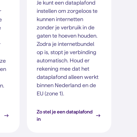
Je kunt een dataplafond
instellen om zorgeloos te
r
kunnen internetten
e
zonder je verbruik in de
e
gaten te hoeven houden.
Zodra je internetbundel
r
op is, stopt je verbinding
automatisch. Houd er
eze
rekening mee dat het
ien
dataplafond alleen werkt
binnen Nederland en de
n.
EU (zone 1).
Zo stel je een dataplafond
in