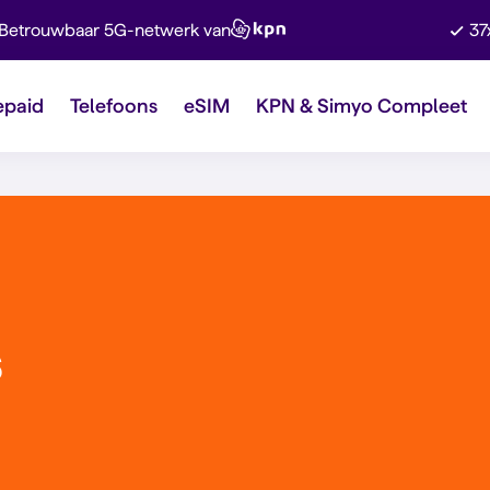
Betrouwbaar 5G-netwerk van
37
epaid
Telefoons
eSIM
KPN & Simyo Compleet
s