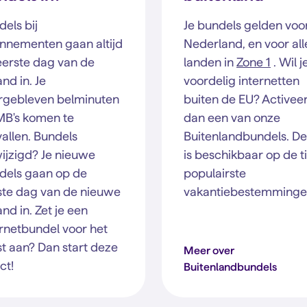
els bij
Je bundels gelden voo
nnementen gaan altijd
Nederland, en voor all
eerste dag van de
landen in
Zone 1
. Wil j
nd in. Je
voordelig internetten
rgebleven belminuten
buiten de EU? Activee
MB's komen te
dan een van onze
vallen. Bundels
Buitenlandbundels. D
ijzigd? Je nieuwe
is beschikbaar op de t
dels gaan op de
populairste
ste dag van de nieuwe
vakantiebestemminge
d in. Zet je een
ernetbundel voor het
st aan? Dan start deze
Meer over
ct!
Buitenlandbundels