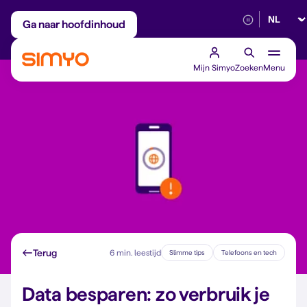
Selectee
Maandelijks aanpasbaar
Betrouwbaar 5G
Ga naar hoofdinhoud
Mijn Simyo
Zoeken
Menu
Terug
6 min. leestijd
Slimme tips
Telefoons en tech
Data besparen: zo verbruik je