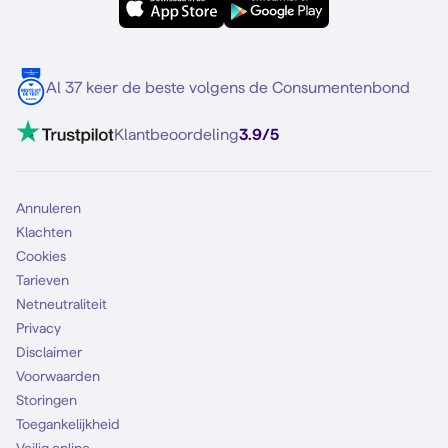
Samsung S25
Over Simyo
Samsung
Meerdere nummers
Samsung S25 FE
Blog
5G internet
Contact
Al 37 keer de beste volgens de Consumentenbond
Mobiel internet
VoLTE 4G bellen
Klantbeoordeling
3.9/5
Mobiel abonnement
Simkaart
Annuleren
Klachten
Cookies
Tarieven
Netneutraliteit
Privacy
Disclaimer
Voorwaarden
Storingen
Toegankelijkheid