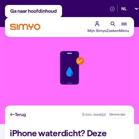
Selectee
Maandelijks aanpasbaar
Betrouwbaar 5G
Ga naar hoofdinhoud
Mijn Simyo
Zoeken
Menu
Terug
6 min. leestijd
Slimme tips
iPhone waterdicht? Deze