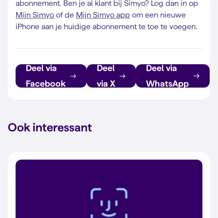
abonnement. Ben je al klant bij Simyo? Log dan in op
Mijn Simyo
of de
Mijn Simyo app
om een nieuwe
iPhone aan je huidige abonnement te toe te voegen.
Deel via
Deel
Deel via
Facebook
via X
WhatsApp
Ook interessant