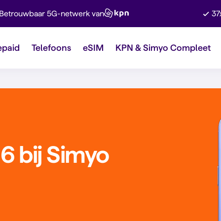
Betrouwbaar 5G-netwerk van
37
epaid
Telefoons
eSIM
KPN & Simyo Compleet
6 bij Simyo