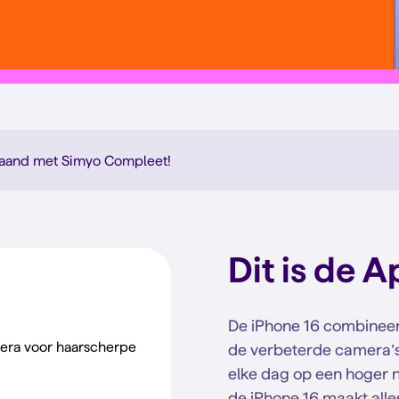
aand met Simyo Compleet
!
Dit is de
Ap
De iPhone 16 combineert
era voor haarscherpe
de verbeterde camera’s 
elke dag op een hoger ni
de iPhone 16 maakt alles