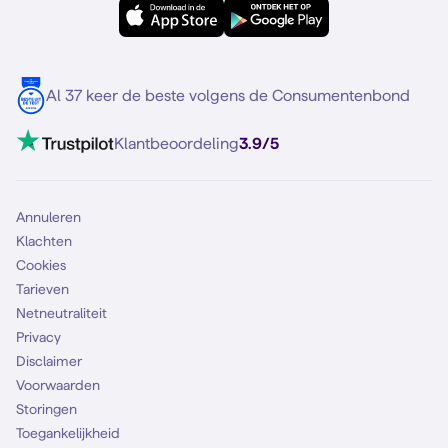
Samsung S25
Over Simyo
Samsung
Meerdere nummers
Samsung S25 FE
Blog
5G internet
Contact
Al 37 keer de beste volgens de Consumentenbond
Mobiel internet
VoLTE 4G bellen
Klantbeoordeling
3.9/5
Mobiel abonnement
Simkaart
Annuleren
Klachten
Cookies
Tarieven
Netneutraliteit
Privacy
Disclaimer
Voorwaarden
Storingen
Toegankelijkheid