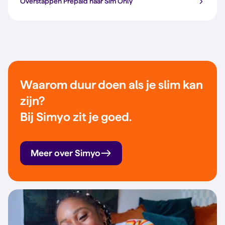
Overstappen Prepaid naar Sim Only
Waarom duur doen als je slim kan
zijn?
Bij Simyo zit je goed.
Meer over Simyo