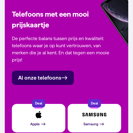
Telefoons met een mooi
prijskaartje
De perfecte balans tussen prijs en kwaliteit:
telefoons waar je op kunt vertrouwen, van
merken die je al kent. En dat tegen een mooie
prijs!
Al onze telefoons
Deal
Deal
Apple
Samsung