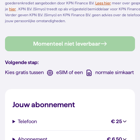
goederenkrediet aangeboden door KPN Finance B.V.
Lees hier
meer over gespreid betalen. Het Europese standaardformulier vind
je
hier
. KPN B.V. (Simyo) treedt op als vrijgesteld bemiddelaar voor KPN Finance B.V. en bemiddelt alleen voor KPN Finance B.V.
Verder geven KPN B.V. (Simyo) en KPN Finance B.V. geen advies over de telefoonl
jouw persoonlijke omstandigheden.
Momenteel niet leverbaar
Volgende stap:
Kies gratis tussen
eSIM of een
normale simkaart
Jouw abonnement
Telefoon
€ 25
Abonnement
€ 6,50