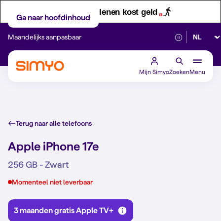
Let op! Geld lenen kost geld
Ga naar hoofdinhoud
Selectee
Maandelijks aanpasbaar
Betrouwbaar 5G
Mijn Simyo
Zoeken
Menu
Terug naar alle telefoons
Apple iPhone 17e
256 GB - Zwart
Momenteel niet leverbaar
3 maanden gratis Apple TV+