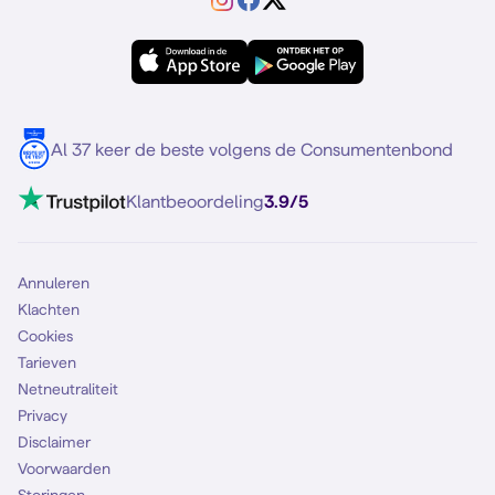
Verschil Prepaid en Sim Only
Samsung A56
Forum
OPPO
Simyo Compleet
eSIM
Samsung S25
Over Simyo
Samsung
Meerdere nummers
Samsung S25 FE
Blog
5G internet
Contact
Al 37 keer de beste volgens de Consumentenbond
Mobiel internet
VoLTE 4G bellen
Klantbeoordeling
3.9/5
Mobiel abonnement
Simkaart
Annuleren
Klachten
Cookies
Tarieven
Netneutraliteit
Privacy
Disclaimer
Voorwaarden