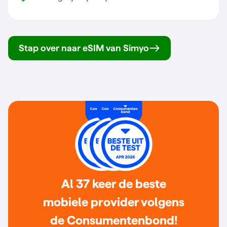
Stap over naar eSIM van Simyo
Al 37 keer de beste
mobiele provider volgens
de Consumentenbond!