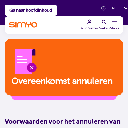
Selectee
Maandelijks aanpasbaar
Betrouwbaar 5G
Ga naar hoofdinhoud
Mijn Simyo
Zoeken
Menu
Overeenkomst annuleren
Voorwaarden voor het annuleren van