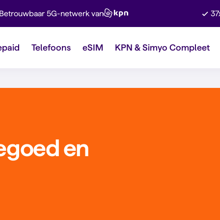
Betrouwbaar 5G-netwerk van
37
epaid
Telefoons
eSIM
KPN & Simyo Compleet
tegoed en