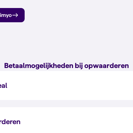
Simyo
Betaalmogelijkheden bij opwaarderen
eal
rderen