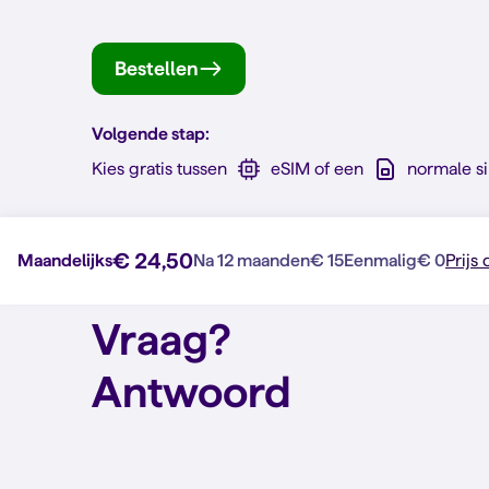
Bestellen
Volgende stap:
Kies gratis tussen
eSIM of een
normale s
€ 24,50
Maandelijks
Na 12 maanden
€ 15
Eenmalig
€ 0
Prijs 
Vraag?
Antwoord