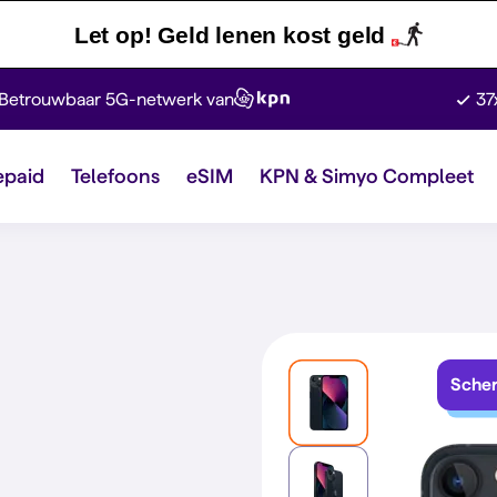
Let op! Geld lenen kost geld
Betrouwbaar 5G-netwerk van
37
epaid
Telefoons
eSIM
KPN & Simyo Compleet
Scher