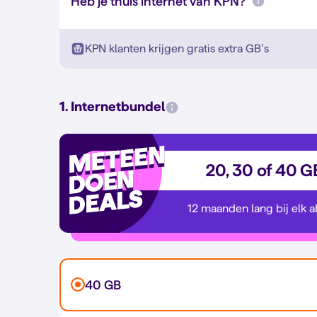
Heb je thuis internet van KPN?
KPN klanten krijgen gratis extra GB’s
1. Internetbundel
20, 30 of 40 G
12 maanden lang bij elk 
40 GB