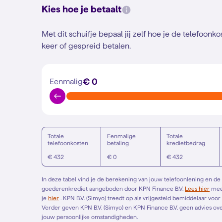
Kies hoe je betaalt
Met dit schuifje bepaal jij zelf hoe je de telefoonk
keer of gespreid betalen.
€ 0
Eenmalig
Totale
Eenmalige
Totale
telefoonkosten
betaling
kredietbedrag
€ 432
€ 0
€ 432
In deze tabel vind je de berekening van jouw telefoonlening en de p
goederenkrediet aangeboden door KPN Finance B.V.
Lees hier
meer over gespreid betalen. Het Europese standaardformulier vind
je
hier
. KPN B.V. (Simyo) treedt op als vrijgesteld bemiddelaar voor KPN Finance B.V. en bemiddelt alleen voor KPN Finance B.V.
Verder geven KPN B.V. (Simyo) en KPN Finance B.V. geen advies over 
jouw persoonlijke omstandigheden.