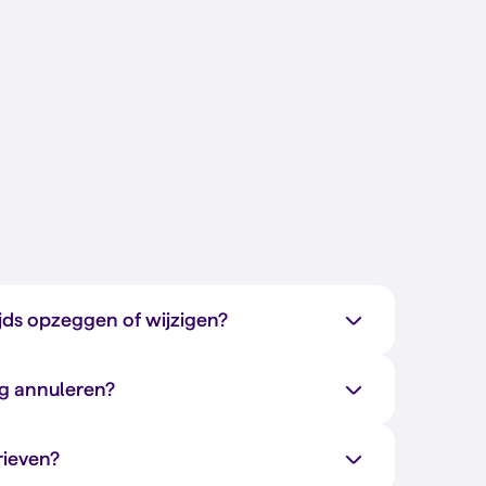
jds opzeggen of wijzigen?
ng annuleren?
rieven?