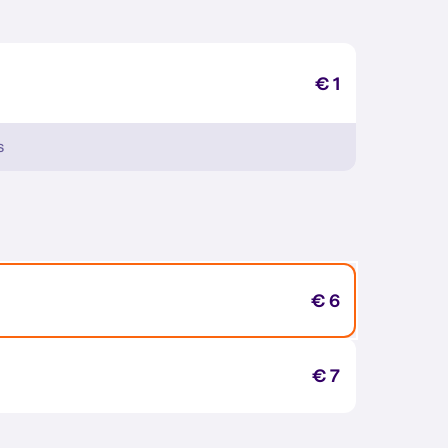
€ 1
s
€ 6
€ 7