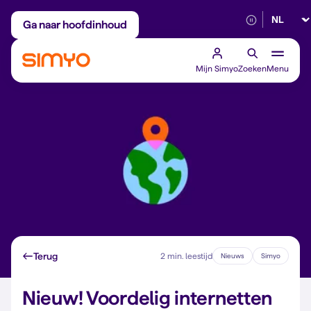
Selectee
Maandelijks aanpasbaar
Betrouwbaar 5G
Ga naar hoofdinhoud
Mijn Simyo
Zoeken
Menu
Terug
2 min. leestijd
Nieuws
Simyo
Nieuw! Voordelig internetten