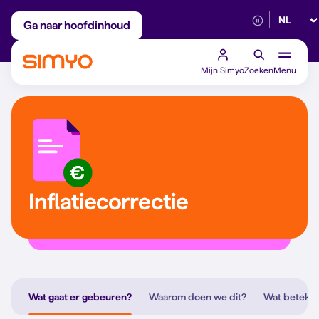
Selectee
Maandelijks aanpasbaar
Betrouwbaar 5G
Ga naar hoofdinhoud
Mijn Simyo
Zoeken
Menu
Inflatiecorrectie
Wat gaat er gebeuren?
Waarom doen we dit?
Wat betekent