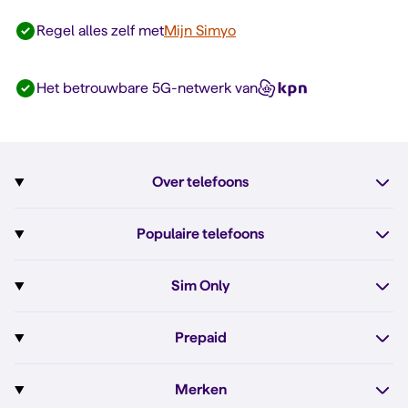
Regel alles zelf met
Mijn Simyo
Het betrouwbare 5G-netwerk van
Over telefoons
Abonnement met telefoon
Populaire telefoons
Informatie over telefoons
Pixel 10
Sim Only
Alle telefoons
Pixel 10a
Sim Only
Prepaid
iPhone 17e
Sim Only internet
Prepaid
iPhone 16
Merken
Onbeperkt bellen