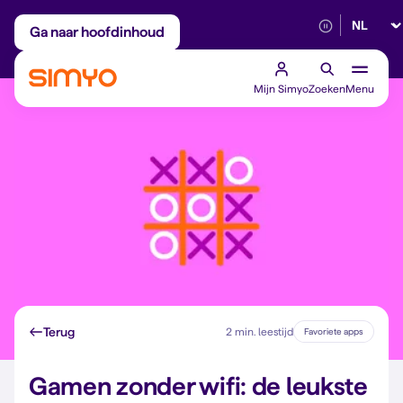
Selectee
Maandelijks aanpasbaar
Betrouwbaar 5G
Ga naar hoofdinhoud
Mijn Simyo
Zoeken
Menu
Terug
2 min. leestijd
Favoriete apps
Gamen zonder wifi: de leukste