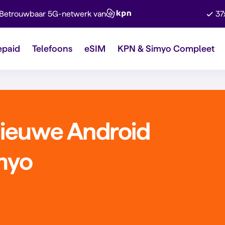
Betrouwbaar 5G-netwerk van
37
epaid
Telefoons
eSIM
KPN & Simyo Compleet
ieuwe Android
imyo