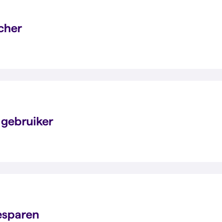
cher
 gebruiker
besparen