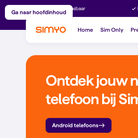
Maandelijks aanpasbaar
Ga naar hoofdinhoud
Home
Sim Only
Pr
Ontdek jouw n
telefoon bij S
Android telefoons