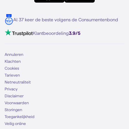
Meerdere nummers
Samsung S25 FE
Blog
5G internet
Contact
Al 37 keer de beste volgens de Consumentenbond
Mobiel internet
VoLTE 4G bellen
Klantbeoordeling
3.9/5
Mobiel abonnement
Simkaart
Annuleren
Klachten
Cookies
Tarieven
Netneutraliteit
Privacy
Disclaimer
Voorwaarden
Storingen
Toegankelijkheid
Veilig online