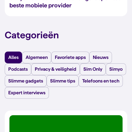
beste mobiele provider
Categorieën
Alles
Algemeen
Favoriete apps
Nieuws
Podcasts
Privacy & veiligheid
Sim Only
Simyo
Slimme gadgets
Slimme tips
Telefoons en tech
Expert interviews