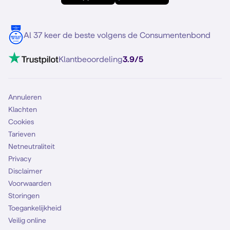
Meerdere nummers
Samsung S25 FE
Blog
5G internet
Contact
Al 37 keer de beste volgens de Consumentenbond
Mobiel internet
VoLTE 4G bellen
Klantbeoordeling
3.9/5
Mobiel abonnement
Simkaart
Annuleren
Klachten
Cookies
Tarieven
Netneutraliteit
Privacy
Disclaimer
Voorwaarden
Storingen
Toegankelijkheid
Veilig online