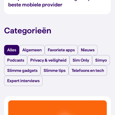
beste mobiele provider
Categorieën
Alles
Algemeen
Favoriete apps
Nieuws
Podcasts
Privacy & veiligheid
Sim Only
Simyo
Slimme gadgets
Slimme tips
Telefoons en tech
Expert interviews