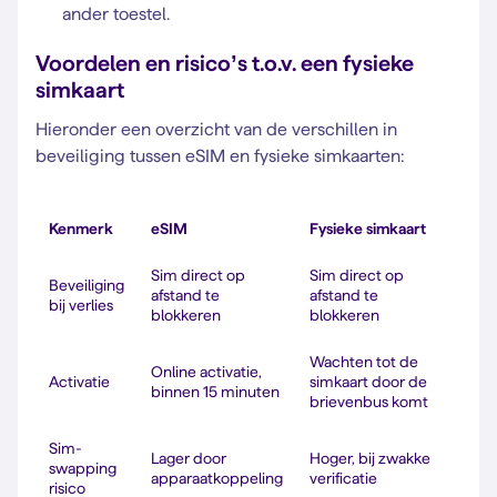
ander toestel.
Voordelen en risico’s t.o.v. een fysieke
simkaart
Hieronder een overzicht van de verschillen in
beveiliging tussen eSIM en fysieke simkaarten:
Kenmerk
eSIM
Fysieke simkaart
Sim direct op
Sim direct op
Beveiliging
afstand te
afstand te
bij verlies
blokkeren
blokkeren
Wachten tot de
Online activatie,
Activatie
simkaart door de
binnen 15 minuten
brievenbus komt
Sim-
Lager door
Hoger, bij zwakke
swapping
apparaatkoppeling
verificatie
risico