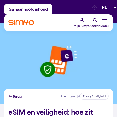
Selectee
Maandelijks aanpasbaar
Betrouwbaar 5G
Ga naar hoofdinhoud
Mijn Simyo
Zoeken
Menu
Terug
2 min. leestijd
Privacy & veiligheid
eSIM en veiligheid: hoe zit