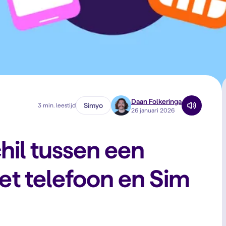
Daan Folkeringa
Simyo
3 min. leestijd
26 januari 2026
chil tussen een
t telefoon en Sim