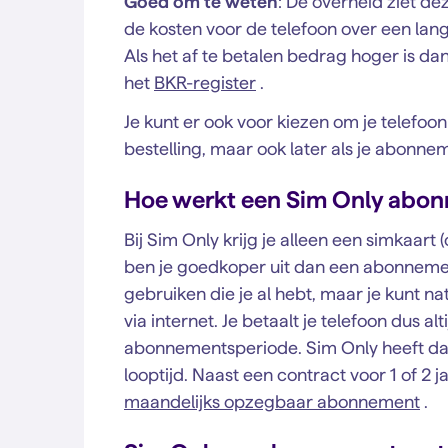
Goed om te weten
: De overheid ziet d
de kosten voor de telefoon over een lang
Als het af te betalen bedrag hoger is d
het
BKR-register
.
Je kunt er ook voor kiezen om je telefoon i
bestelling, maar ook later als je abonne
Hoe werkt een Sim Only abo
Bij Sim Only krijg je alleen een simkaart 
ben je goedkoper uit dan een abonnemen
gebruiken die je al hebt, maar je kunt na
via internet. Je betaalt je telefoon dus alti
abonnementsperiode. Sim Only heeft da
looptijd. Naast een contract voor 1 of 2 j
maandelijks opzegbaar abonnement
.