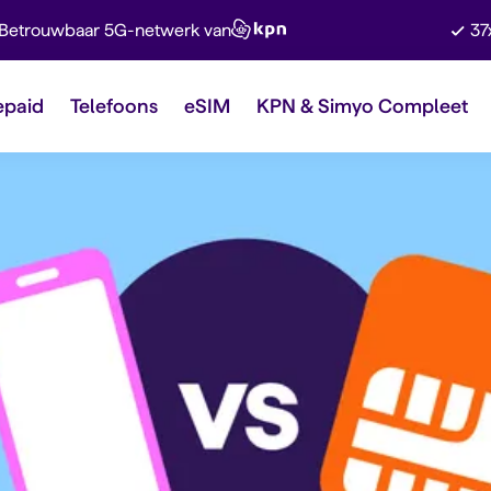
Betrouwbaar 5G-netwerk van
37
epaid
Telefoons
eSIM
KPN & Simyo Compleet