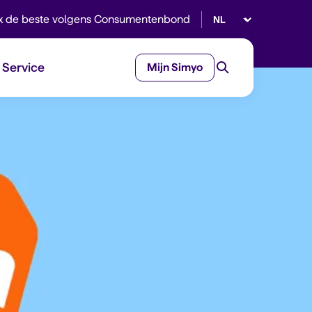
Selecteer taal
x de beste volgens Consumentenbond
Service
Mijn Simyo