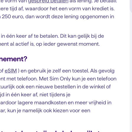
eze vorm van
gespreid betalen
als lening. Je betaalt
ere tijd af, waardoor het een vorm van krediet is.
an 250 euro, dan wordt deze lening opgenomen in
n één keer af te betalen. Dit kan gelijk bij de
ment al actief is, op ieder gewenst moment.
nnement?
(of
eSIM
) en gebruik je zelf een toestel. Als gevolg
t met telefoon. Met Sim Only kun je een telefoon
tuurlijk ook een nieuwe bestellen in de winkel of
jd in één keer af, niet tijdens je
ardoor lagere maandkosten en meer vrijheid in
aar, kun je namelijk ook kiezen voor een