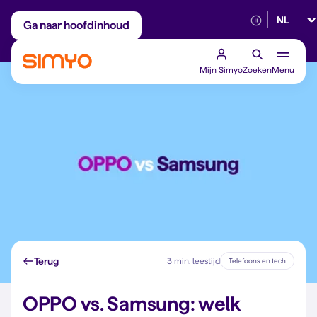
Selectee
Maandelijks aanpasbaar
Betrouwbaar 5G
Ga naar hoofdinhoud
Mijn Simyo
Zoeken
Menu
Terug
3 min. leestijd
Telefoons en tech
OPPO vs. Samsung: welk