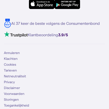
Samsung S25
Over Simyo
Samsung
Meerdere nummers
Samsung S25 FE
Blog
5G internet
Contact
Al 37 keer de beste volgens de Consumentenbond
Mobiel internet
VoLTE 4G bellen
Klantbeoordeling
3.9/5
Mobiel abonnement
Simkaart
Annuleren
Klachten
Cookies
Tarieven
Netneutraliteit
Privacy
Disclaimer
Voorwaarden
Storingen
Toegankelijkheid