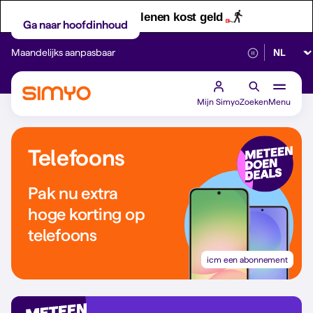
Let op! Geld lenen kost geld
Ga naar hoofdinhoud
Selectee
Maandelijks aanpasbaar
Betrouwbaar 5G
Mijn Simyo
Zoeken
Menu
Telefoons
Pak nu extra
hoge korting op
telefoons
icm een abonnement