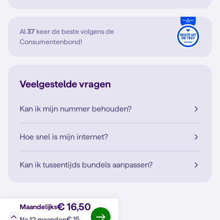
Al
37
keer de beste volgens de
Consumentenbond!
Veelgestelde vragen
Kan ik mijn nummer behouden?
Hoe snel is mijn internet?
Kan ik tussentijds bundels aanpassen?
€ 16,50
Maandelijks
€ 15
Na 12 maanden