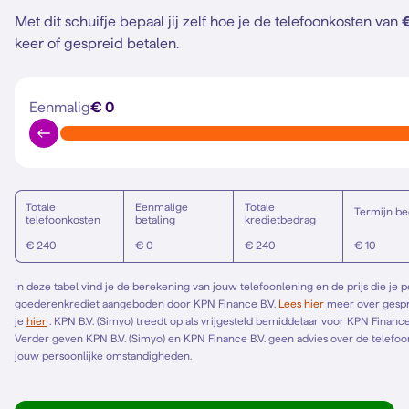
Met dit schuifje bepaal jij zelf hoe je de telefoonkosten van
keer of gespreid betalen.
Eenmalig
€ 0
Totale
Eenmalige
Totale
Termijn be
telefoonkosten
betaling
kredietbedrag
€ 240
€ 0
€ 240
€ 10
In deze tabel vind je de berekening van jouw telefoonlening en de prijs die je 
goederenkrediet aangeboden door KPN Finance B.V.
Lees hier
meer over gespreid betalen. Het Europese standaardformulier vind
je
hier
. KPN B.V. (Simyo) treedt op als vrijgesteld bemiddelaar voor KPN Finance B.V. en bemiddelt alleen voor KPN Finance B.V.
Verder geven KPN B.V. (Simyo) en KPN Finance B.V. geen advies over de telefoonl
jouw persoonlijke omstandigheden.