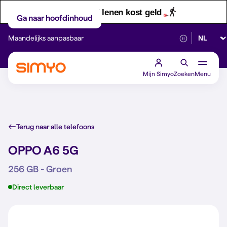
Let op! Geld lenen kost geld
Ga naar hoofdinhoud
Selectee
Maandelijks aanpasbaar
Betrouwbaar 5G
Mijn Simyo
Zoeken
Menu
Terug naar alle telefoons
OPPO A6 5G
256 GB - Groen
Direct leverbaar