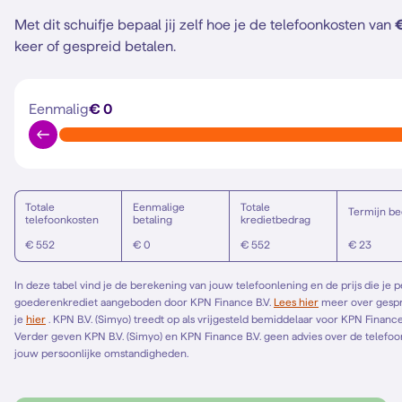
Met dit schuifje bepaal jij zelf hoe je de telefoonkosten van
keer of gespreid betalen.
Eenmalig
€ 0
Totale
Eenmalige
Totale
Termijn be
telefoonkosten
betaling
kredietbedrag
€ 552
€ 0
€ 552
€ 23
In deze tabel vind je de berekening van jouw telefoonlening en de prijs die je 
goederenkrediet aangeboden door KPN Finance B.V.
Lees hier
meer over gespreid betalen. Het Europese standaardformulier vind
je
hier
. KPN B.V. (Simyo) treedt op als vrijgesteld bemiddelaar voor KPN Finance B.V. en bemiddelt alleen voor KPN Finance B.V.
Verder geven KPN B.V. (Simyo) en KPN Finance B.V. geen advies over de telefoonl
jouw persoonlijke omstandigheden.