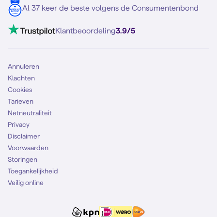
Contact
Al 37 keer de beste volgens de Consumentenbond
Mobiel internet
VoLTE 4G bellen
Klantbeoordeling
3.9/5
Mobiel abonnement
Simkaart
Annuleren
Klachten
Cookies
Tarieven
Netneutraliteit
Privacy
Disclaimer
Voorwaarden
Storingen
Toegankelijkheid
Veilig online