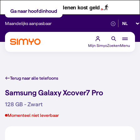
Let op! Geld lenen kost geld
Ga naar hoofdinhoud
Selectee
Maandelijks aanpasbaar
Betrouwbaar 5G
Mijn Simyo
Zoeken
Menu
Terug naar alle telefoons
Samsung Galaxy Xcover7 Pro
128 GB - Zwart
Momenteel niet leverbaar