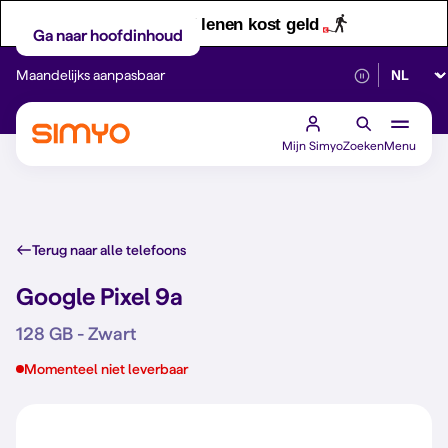
Let op! Geld lenen kost geld
Ga naar hoofdinhoud
Selectee
Maandelijks aanpasbaar
Betrouwbaar 5G
Mijn Simyo
Zoeken
Menu
Terug naar alle telefoons
Google Pixel 9a
128 GB - Zwart
Momenteel niet leverbaar