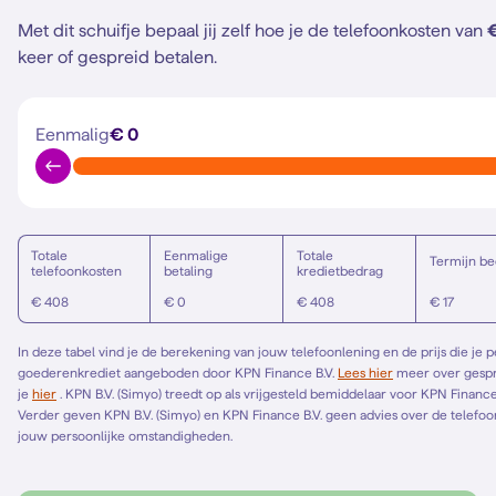
Met dit schuifje bepaal jij zelf hoe je de telefoonkosten van
keer of gespreid betalen.
Eenmalig
€ 0
Totale
Eenmalige
Totale
Termijn be
telefoonkosten
betaling
kredietbedrag
€ 408
€ 0
€ 408
€ 17
In deze tabel vind je de berekening van jouw telefoonlening en de prijs die je 
goederenkrediet aangeboden door KPN Finance B.V.
Lees hier
meer over gespreid betalen. Het Europese standaardformulier vind
je
hier
. KPN B.V. (Simyo) treedt op als vrijgesteld bemiddelaar voor KPN Finance B.V. en bemiddelt alleen voor KPN Finance B.V.
Verder geven KPN B.V. (Simyo) en KPN Finance B.V. geen advies over de telefoonl
jouw persoonlijke omstandigheden.