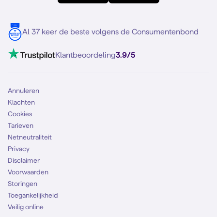
Meerdere nummers
Samsung S25 FE
Blog
5G internet
Contact
Al 37 keer de beste volgens de Consumentenbond
Mobiel internet
VoLTE 4G bellen
Klantbeoordeling
3.9/5
Mobiel abonnement
Simkaart
Annuleren
Klachten
Cookies
Tarieven
Netneutraliteit
Privacy
Disclaimer
Voorwaarden
Storingen
Toegankelijkheid
Veilig online