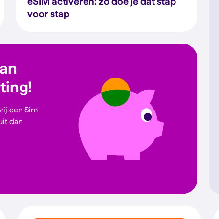
eSIM activeren: zo doe je dat stap
voor stap
dan
rting!
 zij een Sim
uit dan