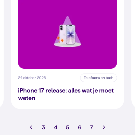
24 oktober 2025
Telefoons en tech
iPhone 17 release: alles wat je moet
weten
3
4
5
6
7