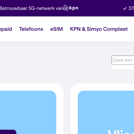
Betrouwbaar 5G-netwerk van
37
epaid
Telefoons
eSIM
KPN & Simyo Compleet