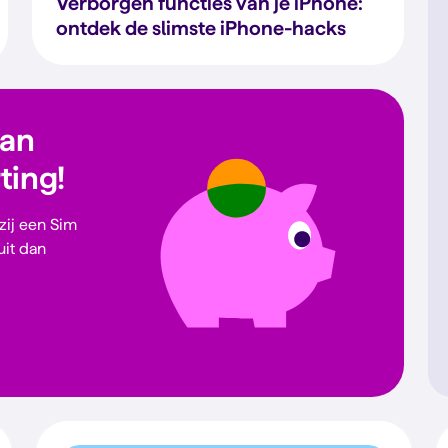
Verborgen functies van je iPhone:
ontdek de slimste iPhone-hacks
dan
rting!
 zij een Sim
uit dan