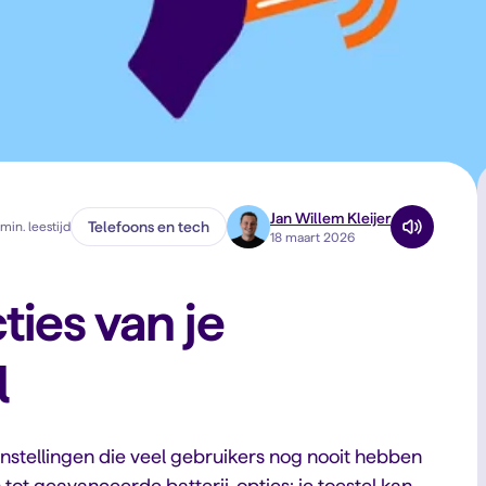
Jan Willem Kleijer
Telefoons en tech
min. leestijd
18 maart 2026
ies van je
l
nstellingen die veel gebruikers nog nooit hebben
ot geavanceerde batterij-opties: je toestel kan