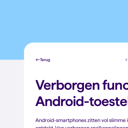
Terug
4 
Verborgen funct
Android-toeste
Android-smartphones zitten vol slimme i
ontdekt. Van verborgen snelkoppelingen t