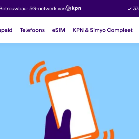
Betrouwbaar 5G-netwerk van
37
epaid
Telefoons
eSIM
KPN & Simyo Compleet