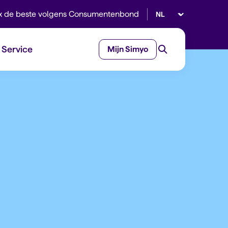
Selecteer taal
x de beste volgens Consumentenbond
Service
Mijn Simyo