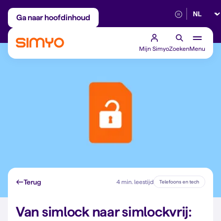
Selectee
Maandelijks aanpasbaar
Betrouwbaar 5G
Ga naar hoofdinhoud
Mijn Simyo
Zoeken
Menu
Terug
4 min. leestijd
Telefoons en tech
Van simlock naar simlockvrij: