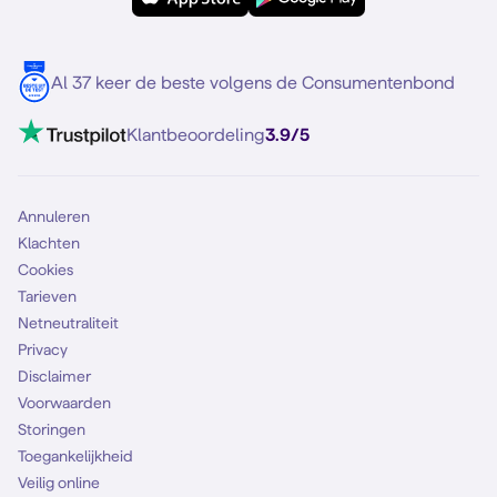
Meerdere nummers
Samsung S25 FE
Blog
5G internet
Contact
Al 37 keer de beste volgens de Consumentenbond
Mobiel internet
VoLTE 4G bellen
Klantbeoordeling
3.9/5
Mobiel abonnement
Simkaart
Annuleren
Klachten
Cookies
Tarieven
Netneutraliteit
Privacy
Disclaimer
Voorwaarden
Storingen
Toegankelijkheid
Veilig online