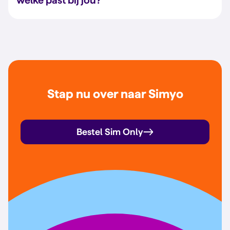
welke past bij jou?
Stap nu over naar Simyo
Bestel Sim Only