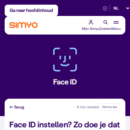
Selectee
Maandelijks aanpasbaar
Betrouwbaar 5G
Ga naar hoofdinhoud
Mijn Simyo
Zoeken
Menu
Terug
8 min. leestijd
Slimme tips
Face ID instellen? Zo doe je dat