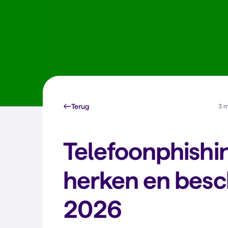
Terug
3 m
Telefoonphishi
herken en besch
2026