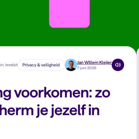
Jan Willem Kleijer
Privacy & veiligheid
in. leestijd
7 juni 2026
ng voorkomen: zo
erm je jezelf in