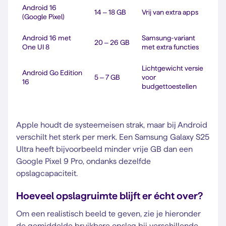
Android 16
14 – 18 GB
Vrij van extra apps
(Google Pixel)
Android 16 met
Samsung-variant
20 – 26 GB
One UI 8
met extra functies
Lichtgewicht versie
Android Go Edition
5 – 7 GB
voor
16
budgettoestellen
Apple houdt de systeemeisen strak, maar bij Android
verschilt het sterk per merk. Een Samsung Galaxy S25
Ultra heeft bijvoorbeeld minder vrije GB dan een
Google Pixel 9 Pro, ondanks dezelfde
opslagcapaciteit.
Hoeveel opslagruimte blijft er écht over?
Om een realistisch beeld te geven, zie je hieronder
de gemiddelde bruikbare opslag bij verschillende