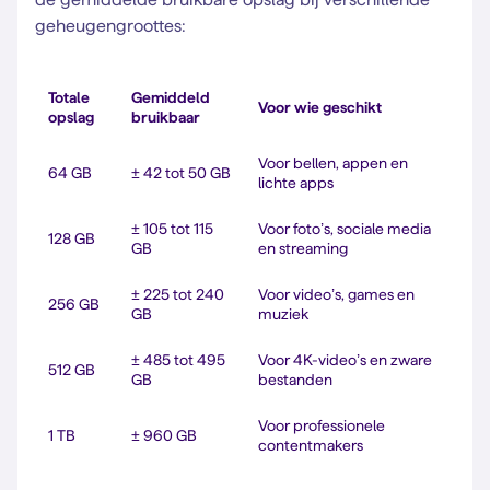
geheugengroottes:
Totale
Gemiddeld
Voor wie geschikt
opslag
bruikbaar
Voor bellen, appen en
64 GB
± 42 tot 50 GB
lichte apps
± 105 tot 115
Voor foto’s, sociale media
128 GB
GB
en streaming
± 225 tot 240
Voor video’s, games en
256 GB
GB
muziek
± 485 tot 495
Voor 4K-video’s en zware
512 GB
GB
bestanden
Voor professionele
1 TB
± 960 GB
contentmakers