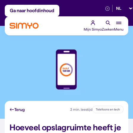
Selectee
Maandelijks aanpasbaar
Betrouwbaar 5G
Ga naar hoofdinhoud
Mijn Simyo
Zoeken
Menu
Terug
3 min. leestijd
Telefoons en tech
Hoeveel opslagruimte heeft je