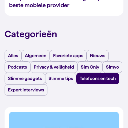
beste mobiele provider
Categorieën
Alles
Algemeen
Favoriete apps
Nieuws
Podcasts
Privacy & veiligheid
Sim Only
Simyo
Slimme gadgets
Slimme tips
Telefoons en tech
Expert interviews