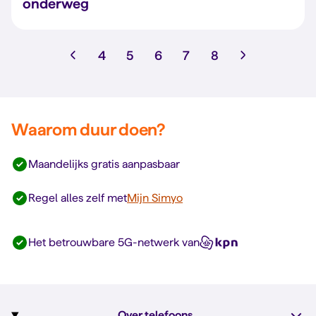
onderweg
4
5
6
7
8
Waarom duur doen?
Maandelijks gratis aanpasbaar
Regel alles zelf met
Mijn Simyo
Het betrouwbare 5G-netwerk van
Over telefoons