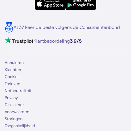
Samsung S25
Over Simyo
Samsung
Meerdere nummers
Samsung S25 FE
Blog
5G internet
Contact
Al 37 keer de beste volgens de Consumentenbond
Mobiel internet
VoLTE 4G bellen
Klantbeoordeling
3.9/5
Mobiel abonnement
Simkaart
Annuleren
Klachten
Cookies
Tarieven
Netneutraliteit
Privacy
Disclaimer
Voorwaarden
Storingen
Toegankelijkheid