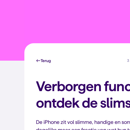
Terug
3 
Verborgen funct
ontdek de slim
De iPhone zit vol slimme, handige en so
dagelijks maar een fractie van wat hun 