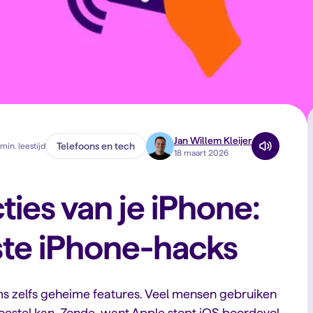
Jan Willem Kleijer
Telefoons en tech
min. leestijd
18 maart 2026
ies van je iPhone:
ste iPhone-hacks
ms zelfs geheime features. Veel mensen gebruiken
toestel kan. Zonde, want Apple stopt iOS boordevol