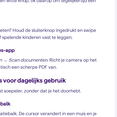
een witte knop, tik daarop om tegelijkertijd een
hieten? Houd de sluiterknop ingedrukt en swipe
 spelende kinderen vast te leggen.
es-app
on → Scan documenten.
Richt je camera op het
tisch een scherpe PDF van.
voor dagelijks gebruik
 soepeler, zonder dat je het doorhebt.
ebalk
atiebalk. De cursor verandert in een muis en je