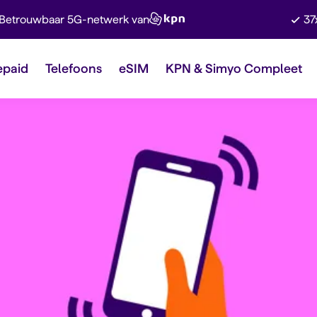
Betrouwbaar 5G-netwerk van
37
epaid
Telefoons
eSIM
KPN & Simyo Compleet