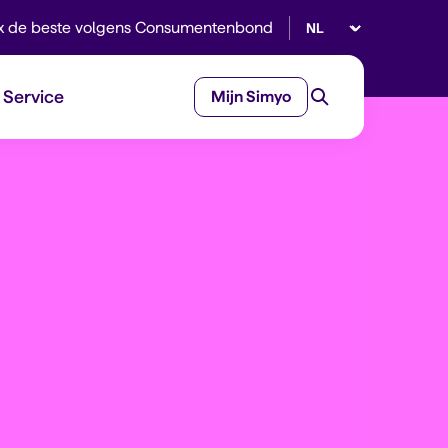
Selecteer taal
x de beste volgens Consumentenbond
Service
Mijn Simyo