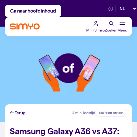
Selectee
Maandelijks aanpasbaar
Betrouwbaar 5G
Ga naar hoofdinhoud
Mijn Simyo
Zoeken
Menu
Terug
4 min. leestijd
Telefoons en tech
Samsung Galaxy A36 vs A37: