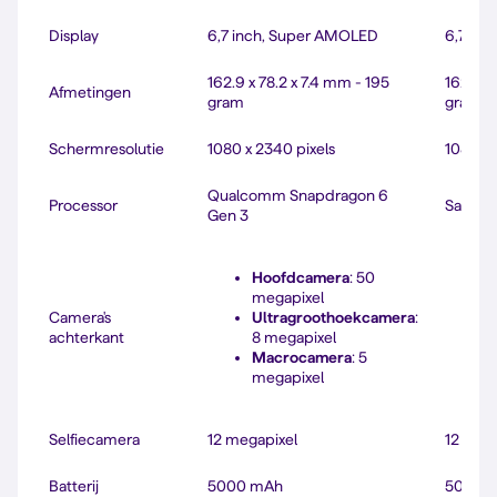
Display
6,7 inch, Super AMOLED
6,7 in
162.9 x 78.2 x 7.4 mm - 195
162.9 x
Afmetingen
gram
gram
Schermresolutie
1080 x 2340 pixels
1080 x 
Qualcomm Snapdragon 6
Processor
Samsun
Gen 3
Hoofdcamera
: 50
megapixel
Camera's
Ultragroothoekcamera
:
achterkant
8 megapixel
8
Macrocamera
: 5
megapixel
Selfiecamera
12 megapixel
12 meg
Batterij
5000 mAh
5000 