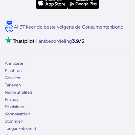
Samsung S25
Over Simyo
Samsung
Meerdere nummers
Samsung S25 FE
Blog
5G internet
Contact
Al 37 keer de beste volgens de Consumentenbond
Mobiel internet
VoLTE 4G bellen
Klantbeoordeling
3.9/5
Mobiel abonnement
Simkaart
Annuleren
Klachten
Cookies
Tarieven
Netneutraliteit
Privacy
Disclaimer
Voorwaarden
Storingen
Toegankelijkheid