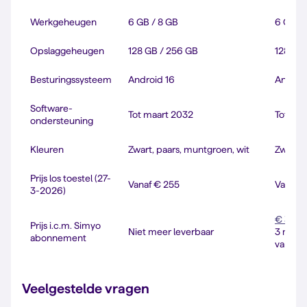
Werkgeheugen
6 GB / 8 GB
6 GB / 
Opslaggeheugen
128 GB / 256 GB
128 GB
Besturingssysteem
Android 16
Androi
Software-
Tot maart 2032
Tot ma
ondersteuning
Kleuren
Zwart, paars, muntgroen, wit
Zwart, 
Prijs los toestel (27-
Vanaf € 255
Vanaf 
3-2026)
€ 360
(
Prijs i.c.m. Simyo
Niet meer leverbaar
3 mei: 
abonnement
van 128
Veelgestelde vragen