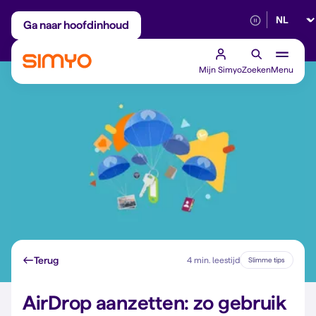
Selectee
Maandelijks aanpasbaar
Betrouwbaar 5G
Ga naar hoofdinhoud
Mijn Simyo
Zoeken
Menu
Terug
4 min. leestijd
Slimme tips
AirDrop aanzetten: zo gebruik