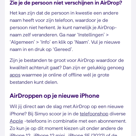
Zie je de persoon niet verschijnen in AirDrop?
Het kan zijn dat de persoon in kwestie een andere
naam heeft voor zijn telefoon, waardoor je de
persoon niet herkent. Je kunt namelijk je AirDrop-
naam zelf veranderen. Ga naar ‘Instellingen’ >
‘Algemeen’ > ‘Info’ en klik op ‘Naam’. Vul je nieuwe
naam in en druk op ‘Gereed’.
Zijn je bestanden te groot voor AirDrop waardoor de
kwaliteit achteruit gaat? Dan zijn er gelukkig genoeg
apps
waarmee je online of offline wél je grote
bestanden kunt delen.
AirDroppen op je nieuwe iPhone
Wil jij direct aan de slag met AirDrop op een nieuwe
iPhone? Bij Simyo scoor je in de
telefoonshop
diverse
Apple
-telefoons in combinatie met een abonnement.
Zo kun je op dit moment kiezen uit onder andere de
iPhone 12
,
iPhone 12 mini
,
iPhone SE (2022)
of de