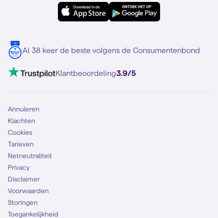
eSIM
Samsung S25
Over Simyo
Samsung
Meerdere nummers
Samsung S25 FE
Blog
5G internet
Contact
Al 38 keer de beste volgens de Consumentenbond
Mobiel internet
VoLTE 4G bellen
Klantbeoordeling
3.9/5
Mobiel abonnement
Simkaart
Annuleren
Klachten
Cookies
Tarieven
Netneutraliteit
Privacy
Disclaimer
Voorwaarden
Storingen
Toegankelijkheid