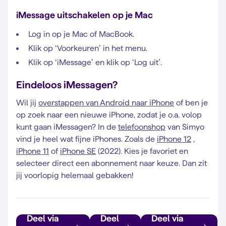
iMessage uitschakelen op je Mac
Log in op je Mac of MacBook.
Klik op ‘Voorkeuren’ in het menu.
Klik op ‘iMessage’ en klik op ‘Log uit’.
Eindeloos iMessagen?
Wil jij
overstappen van Android naar iPhone
of ben je
op zoek naar een nieuwe iPhone, zodat je o.a. volop
kunt gaan iMessagen? In de
telefoonshop
van Simyo
vind je heel wat fijne iPhones. Zoals de
iPhone 12
,
iPhone 11
of
iPhone SE
(2022). Kies je favoriet en
selecteer direct een abonnement naar keuze. Dan zit
jij voorlopig helemaal gebakken!
Deel via
Deel
Deel via