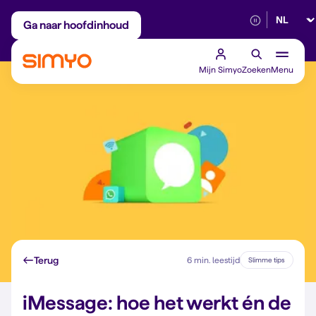
Selectee
Maandelijks aanpasbaar
Betrouwbaar 5G
Ga naar hoofdinhoud
Mijn Simyo
Zoeken
Menu
Terug
6 min. leestijd
Slimme tips
iMessage: hoe het werkt én de