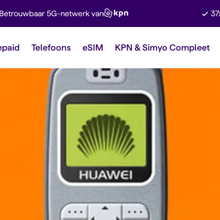
Betrouwbaar 5G-netwerk van
37
epaid
Telefoons
eSIM
KPN & Simyo Compleet