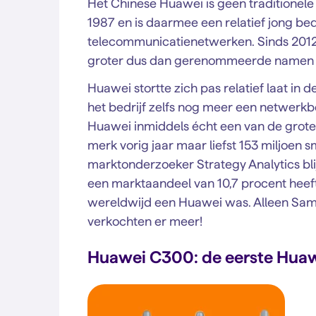
Het Chinese Huawei is geen traditionele t
1987 en is daarmee een relatief jong be
telecommunicatienetwerken. Sinds 2012 i
groter dus dan gerenommeerde namen als
Huawei stortte zich pas relatief laat i
het bedrijf zelfs nog meer een netwerkbe
Huawei inmiddels écht een van de grote 
merk vorig jaar maar liefst 153 miljoen
marktonderzoeker Strategy Analytics bli
een marktaandeel van 10,7 procent heeft.
wereldwijd een Huawei was. Alleen Sams
verkochten er meer!
Huawei C300: de eerste Huaw