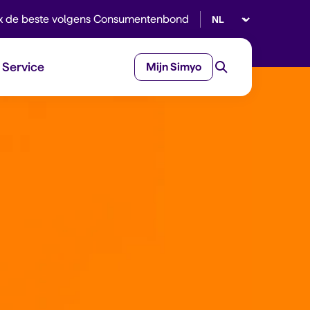
Selecteer taal
x de beste volgens Consumentenbond
Service
Mijn Simyo