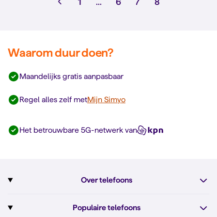
1
...
6
7
8
Waarom duur doen?
Maandelijks gratis aanpasbaar
Regel alles zelf met
Mijn Simyo
Het betrouwbare 5G-netwerk van
Over telefoons
Abonnement met telefoon
Populaire telefoons