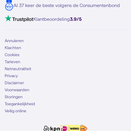
5G internet
Contact
Al 37 keer de beste volgens de Consumentenbond
Mobiel internet
VoLTE 4G bellen
Klantbeoordeling
3.9/5
Mobiel abonnement
Simkaart
Annuleren
Klachten
Cookies
Tarieven
Netneutraliteit
Privacy
Disclaimer
Voorwaarden
Storingen
Toegankelijkheid
Veilig online