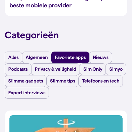
beste mobiele provider
Categorieën
Alles
Algemeen
Favoriete apps
Nieuws
Podcasts
Privacy & veiligheid
Sim Only
Simyo
Slimme gadgets
Slimme tips
Telefoons en tech
Expert interviews