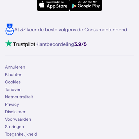
Samsung S25
Over Simyo
Samsung
Meerdere nummers
Samsung S25 FE
Blog
5G internet
Contact
Al 37 keer de beste volgens de Consumentenbond
Mobiel internet
VoLTE 4G bellen
Klantbeoordeling
3.9/5
Mobiel abonnement
Simkaart
Annuleren
Klachten
Cookies
Tarieven
Netneutraliteit
Privacy
Disclaimer
Voorwaarden
Storingen
Toegankelijkheid