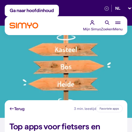
Selectee
Maandelijks aanpasbaar
Betrouwbaar 5G
Ga naar hoofdinhoud
Mijn Simyo
Zoeken
Menu
Terug
3 min. leestijd
Favoriete apps
Top apps voor fietsers en