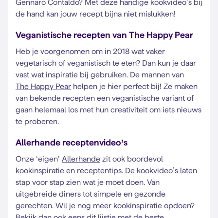
Gennaro Contaldo? Met deze handige kookvideo’s bij
de hand kan jouw recept bijna niet mislukken!
Veganistische recepten van The Happy Pear
Heb je voorgenomen om in 2018 wat vaker
vegetarisch of veganistisch te eten? Dan kun je daar
vast wat inspiratie bij gebruiken. De mannen van
The Happy Pear
helpen je hier perfect bij! Ze maken
van bekende recepten een veganistische variant of
gaan helemaal los met hun creativiteit om iets nieuws
te proberen.
Allerhande receptenvideo’s
Onze ‘eigen’
Allerhande
zit ook boordevol
kookinspiratie en receptentips. De kookvideo’s laten
stap voor stap zien wat je moet doen. Van
uitgebreide diners tot simpele en gezonde
gerechten. Wil je nog meer kookinspiratie opdoen?
Bekijk dan ook eens dit lijstje met de beste