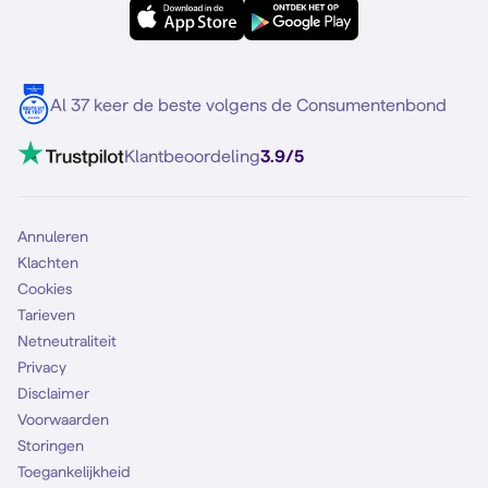
Samsung S25
Over Simyo
Samsung
Meerdere nummers
Samsung S25 FE
Blog
5G internet
Contact
Al 37 keer de beste volgens de Consumentenbond
Mobiel internet
VoLTE 4G bellen
Klantbeoordeling
3.9/5
Mobiel abonnement
Simkaart
Annuleren
Klachten
Cookies
Tarieven
Netneutraliteit
Privacy
Disclaimer
Voorwaarden
Storingen
Toegankelijkheid