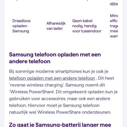
slijtage
Minder
Draadloos
Geen kabel
efficiënt,
Afhankelijk
opladen
nodig, handig
trager,
van lader
Samsung
voor tussendoor
meer
warmte
Samsung telefoon opladen met een
andere telefoon
Bij sommige moderne smartphones kun je ook je
telefoon opladen met een andere telefoon
. Dit heet
‘reverse wireless charging'. Samsung noemt dit
‘Wireless PowerShare'. Dit omgekeerd opladen kun je
gebruiken voor accessoires, maar ook een andere
telefoon. Hiervoor moet je Samsung telefoon
natuurlijk wel Wireless PowerShare ondersteunen.
Zo gaat je Samsung-batterij langer mee