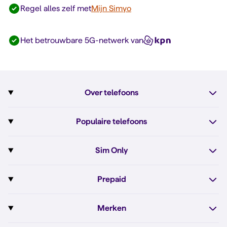
Regel alles zelf met
Mijn Simyo
Het betrouwbare 5G-netwerk van
Over telefoons
Abonnement met telefoon
Populaire telefoons
Informatie over telefoons
Pixel 10
Sim Only
Alle telefoons
Pixel 10a
Sim Only
Prepaid
iPhone 17e
Sim Only internet
Prepaid
iPhone 16
Merken
Onbeperkt bellen
Bestel Prepaid simkaart
iPhone 16e