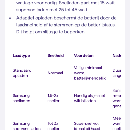
wattage voor nodig. Snelladen gaat met 15 watt,
supersnelladen met 25 tot 45 watt.
Adaptief opladen beschermt de batterij door de
laadsnelheid af te stemmen op de batterijstatus.
Dit helpt om slijtage te beperken.
Laadtype
Snelheid
Voordelen
Nadelen
Veilig, minimaal
Standaard
Duurt
Normaal
warm,
opladen
langer
batterijvriendelijk
Kan iets
Samsung
1,5-2x
Handig als je snel
meer
snelladen
sneller
wilt bijladen
warmte
generere
Meer
Samsung
Tot 3x
Supersnel vol,
warmte,
supersnelladen
sneller
ideaal bij haast
snellere