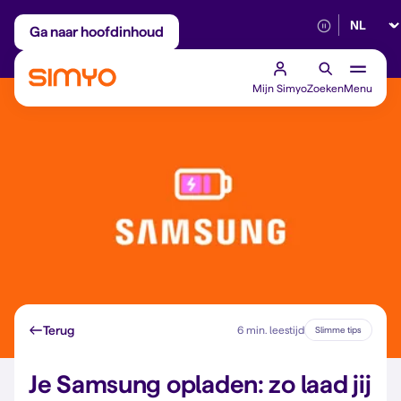
Selectee
Maandelijks aanpasbaar
Betrouwbaar 5G
Ga naar hoofdinhoud
Mijn Simyo
Zoeken
Menu
Terug
6 min. leestijd
Slimme tips
Je Samsung opladen: zo laad jij